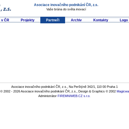
Asociace inovačního podnikání ČR, z.s.
Vaše brána do světa inovací
e v ČR
Projekty
Partneři
Archiv
Kontakty
Logo
Asociace inovačního podnikání ČR, z.s., Na Perštýně 342/1, 110 00 Praha 1
© 2002 - 2026 Asociace inovačního podnikání ČR, z.s., Design & Graphics © 2002
Magicwar
Administrátor
FIREMNIWEB.CZ s.r.o.